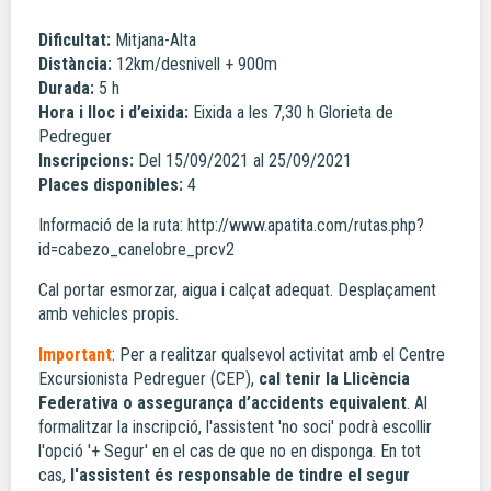
Dificultat:
Mitjana-Alta
Distància:
12km/desnivell + 900m
Durada:
5 h
Hora i lloc i d’eixida:
Eixida a les 7,30 h Glorieta de
Pedreguer
Inscripcions:
Del 15/09/2021 al 25/09/2021
Places disponibles:
4
Informació de la ruta: http://www.apatita.com/rutas.php?
id=cabezo_canelobre_prcv2
Cal portar esmorzar, aigua i calçat adequat. Desplaçament
amb vehicles propis.
Important
: Per a realitzar qualsevol activitat amb el Centre
Excursionista Pedreguer (CEP),
cal tenir la Llicència
Federativa o assegurança d’accidents equivalent
. Al
formalitzar la inscripció, l'assistent 'no soci' podrà escollir
l'opció '+ Segur' en el cas de que no en disponga. En tot
cas,
l'assistent és responsable de tindre el segur