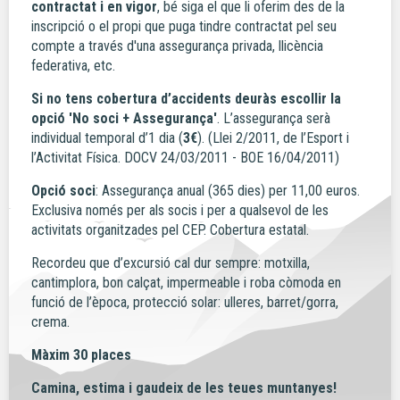
contractat i en vigor
, bé siga el que li oferim des de la
inscripció o el propi que puga tindre contractat pel seu
compte a través d'una assegurança privada, llicència
federativa, etc.
Si no tens cobertura d’accidents deuràs escollir la
opció 'No soci + Assegurança'
. L’assegurança serà
individual temporal d’1 dia (
3€
). (Llei 2/2011, de l’Esport i
l’Activitat Física. DOCV 24/03/2011 - BOE 16/04/2011)
Opció soci
: Assegurança anual (365 dies) per 11,00 euros.
Exclusiva només per als socis i per a qualsevol de les
activitats organitzades pel CEP. Cobertura estatal.
Recordeu que d’excursió cal dur sempre: motxilla,
cantimplora, bon calçat, impermeable i roba còmoda en
funció de l’època, protecció solar: ulleres, barret/gorra,
crema.
Màxim 30 places
Camina, estima i gaudeix de les teues muntanyes!