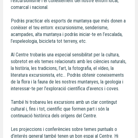
l’excursionisme i el coneixement del nostre entorn local,
comarcal i nacional.
Podràs practicar els esports de muntanya que més donen a
conèixer el teu entorn: excursionisme, senderisme,
acampades, alta muntanya i podràs iniciar-te en l’escalada,
l’espeleologia, bicicleta tot terreny, etc.
Al Centre trobaràs una especial sensibilitat per la cultura,
sobretot en els temes relacionats amb les ciències naturals,
la història, les tradicions, l’art, la fotografia, el vídeo, la
literatura excursionista, etc… Podràs obtenir coneixements
de la flora i la fauna de les nostres muntanyes, la geologia i
interessar-te per l’exploració científica d’avencs i coves.
També hi trobareu les excursions amb un clar contingut
cultural i, fins i tot, científic que formen part i són la
continuació històrica dels orígens del Centre.
Les projeccions i conferències sobre temes puntuals o
d’interés general també tenen un bon espai al Centre. Hi