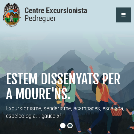
Centre Excursionista
Pedreguer
ESTEM DISSENYATS PER
A MOURE'NS.
Excursionisme, senderisme, acampades, escalada,
espeleologia... gaudeix!