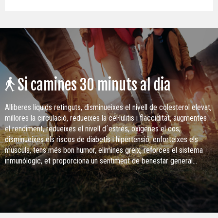
Si camines 30 minuts al dia
Alliberes liquids retinguts, disminueixes el nivell de colesterol elevat,
millores la circulació, redueixes la cel·lulitis i flacciditat, augmentes
el rendiment, redueixes el nivell d´estrés, oxigenes el cos,
disminueixes els riscos de diabetis i hipertensió, enforteixes els
musculs, tens més bon humor, elimines greix, reforces el sistema
inmunólogic, et proporciona un sentiment de benestar general...