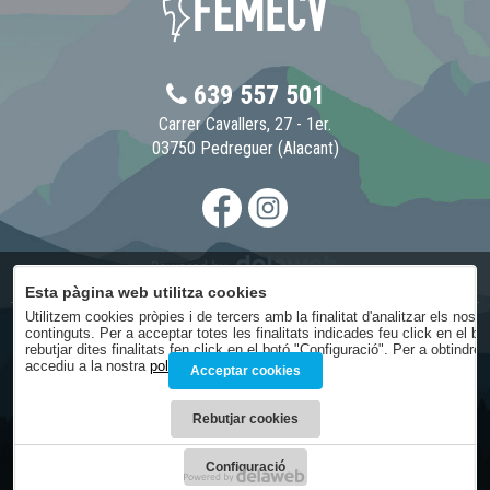
639 557 501
Carrer Cavallers, 27 - 1er.
03750 Pedreguer (Alacant)
Esta pàgina web utilitza cookies
Utilitzem cookies pròpies i de tercers amb la finalitat d'analitzar els nost
continguts. Per a acceptar totes les finalitats indicades feu click en el b
Avís legal
rebutjar dites finalitats fen click en el botó "Configuració". Per a obtindr
Condicions generals
accediu a la nostra
política de cookies
.
Acceptar cookies
Política de privacitat
Política de cookies
Rebutjar cookies
Condicions de contractació
Configuració